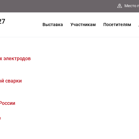
Место 
27
Выставка
Участникам
Посетителям
х электродов
ой сварки
России
е