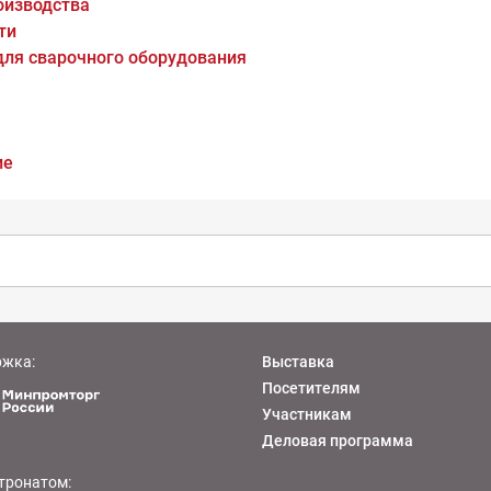
оизводства
ти
для сварочного оборудования
ие
ржка:
Выставка
Посетителям
Участникам
Деловая программа
тронатом: