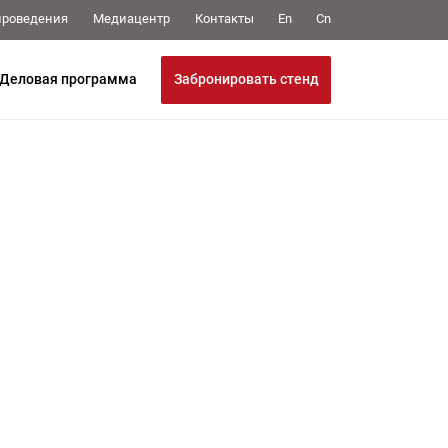
Медиацентр
Контакты
проведения
En
Cn
Забронировать стенд
Деловая программа