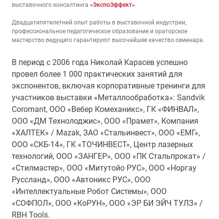
выставочного консалтинга
«ЭкспоЭффект»
.
Двадцатипятилетний опыт работы в выставочной индустрии,
профессиональное педагогическое образование и ораторское
мастерство ведущего гарантируют высочайшее качество семинара.
В период с 2006 года Николай Карасев успешно
провел более 1 000 практических занятий для
экспонентов, включая корпоративные тренинги для
участников выставки «Металлообработка»: Sandvik
Coromant, ООО «Вебер Комеханикс», ГК «ФИНВАЛ»,
ООО «ДМ Технолоджис», ООО «Прамет», Компания
«ХАЛТЕК» / Mazak, ЗАО «Стальинвест», ООО «ЕМГ»,
ООО «СКБ-14», ГК «ТОЧИНВЕСТ», Центр лазерных
технологий, ООО «ЗАНГЕР», ООО «ПК Стальпрокат» /
«Стилмастер», ООО «Митутойо РУС», ООО «Норгау
Руссланд», ООО «Автоникс РУС», ООО
«Интеллектуальные Робот Системы», ООО
«СОФПОЛ», ООО «КоРУН», ООО «ЭР БИ ЭЙЧ ТУЛЗ» /
RBH Tools.