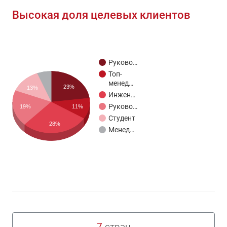
Высокая доля целевых клиентов
Руково…
Топ-
менед…
23%
13%
Инжен…
Руково…
19%
11%
Студент
28%
Менед…
7
стран