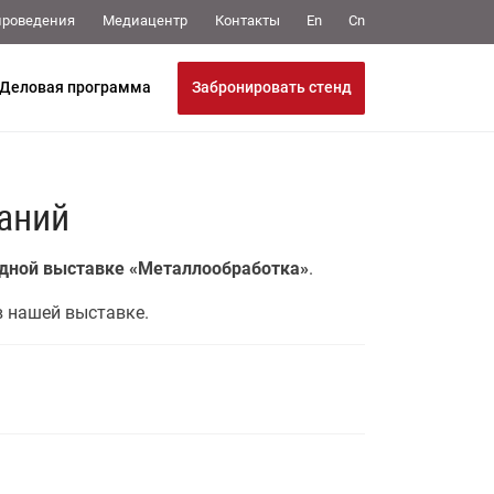
Медиацентр
Контакты
проведения
En
Cn
Забронировать стенд
Деловая программа
аний
одной выставке «Металлообработка»
.
в нашей выставке.