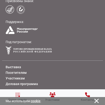
Присвоены знаки:
Поддержка:
Под патронатом:
Выставка
Посетителям
Участникам
Деловая программа
Медиацентр
Бронь стенда
Участники
Контакты
Контакты
Мы используем
cookie
.