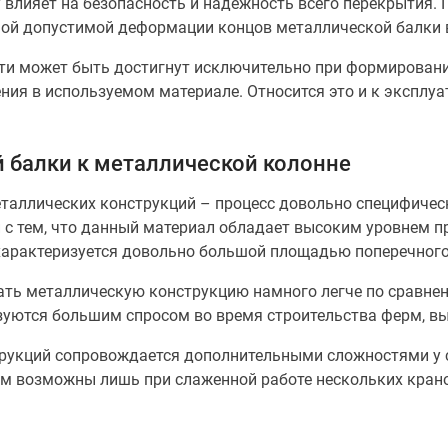
 влияет на безопасность и надёжность всего перекрытия.
ой допустимой деформации концов металлической балки в
ти может быть достигнут исключительно при формировани
ния в используемом материале. Относится это и к эксплу
 балки к металлической колонне
еталлических конструкций – процесс довольно специфичес
 с тем, что данный материал обладает высоким уровнем п
 характеризуется довольно большой площадью поперечного
ь металлическую конструкцию намного легче по сравнен
уются большим спросом во время строительства ферм, вы
рукций сопровождается дополнительными сложностями у с
м возможны лишь при слаженной работе нескольких кранов