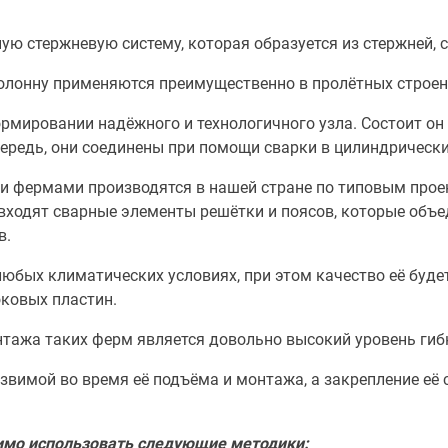
ю стержневую систему, которая образуется из стержней, с
олонну применяются преимущественно в пролётных строен
мировании надёжного и технологичного узла. Состоит он 
ередь, они соединены при помощи сварки в цилиндрически
ми фермами производятся в нашей стране по типовым про
 входят сварные элементы решётки и поясов, которые объ
в.
любых климатических условиях, при этом качество её буде
оковых пластин.
тажа таких ферм является довольно высокий уровень гиб
язвимой во время её подъёма и монтажа, а закрепление её 
димо использовать следующие методики: