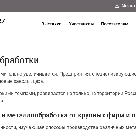
Место 
27
Выставка
Участникам
Посетителям
бработки
емительно увеличивается. Предприятия, специализирующие
овые заводы, цеха.
кими темпами, развивается не только на территории Росси
на
 и металлообработка от крупных фирм и 
нности, изучающая способы производства различных мет