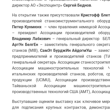
директор АО «Экспоцентр»
Сергей Беднов
.
На открытии также присутствовали
Кристофф Блет
производителей станкоинструментального обо
Петер Кунмюнх
– член правления немецкой Ассоци
– президент Ассоциации производителей обору
Владимир Лабкович
– генеральный директор БЕЛ
АртУн БелгЕн
– заместитель генерального секрет
станков (MIB),
СамЭт БурджИн АйдогмУш
– замест
предпринимателей и производителей станков (TI
генеральный секретарь Ассоциации станкостроител
Ассоциации машиностроительных технологий Ч
итальянских производителей станков, роботов, 
продукции (UCIMU), Ассоциации производствен
Тайваньской Ассоциации машиностроитель
производственных технологий США (AMT), Ассоциац
Выступавшие оценили выставку как ключевое мер
для подписания крупных контрактов, демонстра