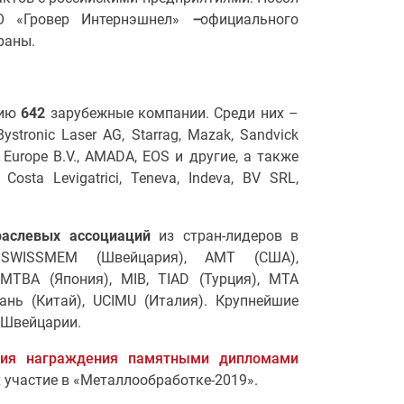
О «Гровер Интернэшнел»
–
официального
раны.
тию
642
зарубежные компании. Среди них –
stronic Laser AG, Starrag, Mazak, Sandvick
c Europe B.V., AMADA, EOS и другие, а также
osta Levigatrici, Teneva, Indeva, BV SRL,
раслевых ассоциаций
из стран-лидеров в
 SWISSMEM (Швейцария), AMT (США),
JMTBA (Япония), MIB, TIAD (Турция), MTA
ань (Китай), UCIMU (Италия). Крупнейшие
 Швейцарии.
ния награждения памятными дипломами
 участие в «Металлообработке-2019».