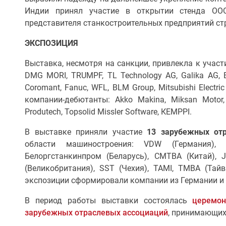
Индии принял участие в открытии стенда ОО
представителя станкостроительных предприятий ст
ЭКСПОЗИЦИЯ
Выставка, несмотря на санкции, привлекла к учас
DMG MORI, TRUMPF, TL Technology AG, Galika AG, By
Coromant, Fanuc, WFL, BLM Group, Mitsubishi Electri
компании-дебютанты: Akko Makina, Miksan Motor, C
Produtech, Topsolid Missler Software, КЕMPPI.
В выставке приняли участие
13 зарубежных от
области машиностроения: VDW (Германия),
Белоргстанкинпром (Беларусь), CMTBA (Китай), 
(Великобритания), SST (Чехия), TAMI, TMBA (Тайв
экспозиции сформировали компании из Германии и
В период работы выставки состоялась
церемо
зарубежных отраслевых ассоциаций
, принимающих