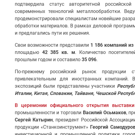
подтвердила статус авторитетной российской
современных технологий металлообработки. Вед
продемонстрировали специалистам новейшие разраб
обработки материалов. В рамках деловой програм
и предлагались пути их решения.
Свои возможности представили
1 186 компаний из
площадью
42 385 кв. м
. Количество посетител
прошлым годом и составило
35 096
.
По-прежнему российский рынок продукции с
привлекательным для иностранных компаний. 
экспозиций были представлены участники
Республ
Италии, Китая, Словакии, Тайваня, Чешской Респуб
В церемонии официального открытия выставки
промышленности и торговли
Василий Осьмаков
, п
Сергей Катырин
, президент Российской Ассоциаци
продукции «Станкоинструмент»
Георгий Самодуро
инвестиционной и промышленной политики гор