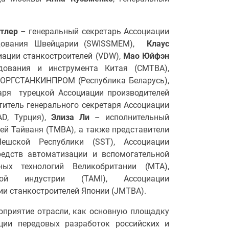
тлер
– генеральный секретарь Ассоциации
рудования Швейцарии (SWISSMEM),
Клаус
ации станкостроителей (VDW),
Мао Юйфэн
дования и инструмента Китая (СMTBA),
ОРГСТАНКИНПРОМ (Республика Беларусь),
аря турецкой Ассоциации производителей
итель генерального секретаря Ассоциации
AD, Турция),
Элиза Ли
– исполнительный
ей Тайваня (TMBA), а также представители
ешской Республики (SST), Ассоциации
средств автоматизации и вспомогательной
ных технологий Великобритании (MTA),
ной индустрии (TAMI), Ассоциации
ии станкостроителей Японии (JMTBA).
оприятие отрасли, как основную площадку
ции передовых разработок российских и