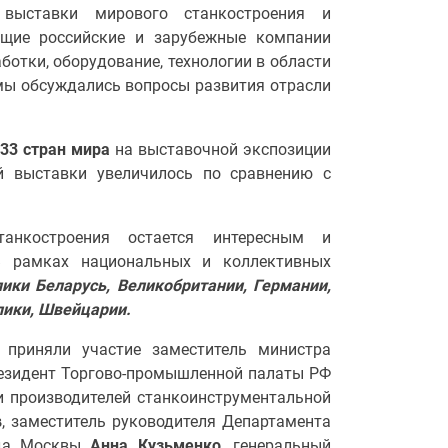
 выставки мирового станкостроения и
ущие российские и зарубежные компании
отки, оборудование, технологии в области
мы обсуждались вопросы развития отрасли
 33 стран мира
на выставочной экспозиции
ей выставки увеличилось по сравнению с
танкостроения остается интересным и
В рамках национальных и коллективных
ики Беларусь, Великобритании, Германии,
лики, Швейцарии.
приняли участие заместитель министра
резидент Торгово-промышленной палаты РФ
и производителей станкоинструментальной
в
, заместитель руководителя Департамента
ода Москвы
Анна Кузьменко
,
генеральный