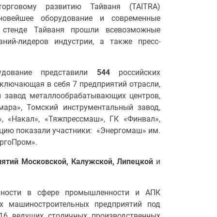
орговому развитию Тайваня (TAITRA)
новейшее оборудование и современные
а стенде Тайваня прошли всевозможные
аний-лидеров индустрии, а также пресс-
рудование представили
544
российских
включающая в себя 7 предприятий отрасли,
й завод металлообрабатывающих центров,
мара», Томский инструментальный завод,
, «Накал», «Тяжпрессмаш», ГК «Финвал»,
кцию показали участники: «Энергомаш» им.
ергоПром».
иятий Московской, Калужской, Липецкой
и
ьности в сфере промышленности и АПК
х машиностроительных предприятий под
 16 ведущих столичных производственных