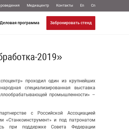
Медиацентр
Контакты
проведения
En
Cn
Забронировать стенд
Деловая программа
бработка-2019»
споцентр» проходил один из крупнейших
ародная специализированная выставка
таллообрабатывающей промышленности» –
партнерстве с Российской Ассоциацией
ии «Станкоинструмент» и под патронатом
ась при поддержке Совета Федерации