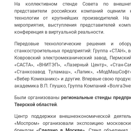
На коллективном стенде Совета по внешнет
представители российских компаний оценили 
технологии от крупнейших производителей. Н
мероприятия, выступления представителей комп
конференция в виртуальной реальности.
Передовые технологические решения и обо
станкостроительных предприятий: Группа «СТАН», 
Ковровский электромеханический завод, Пермски
«САСТА», «ВНИТЭП», «Лазерный Центр», «Стан-Са
«Станкозавод Туламаш», «Лапик», «МодМашСофт»
«Вебер Комеханикс» и другие. Впервые свою проду
академика В.П. Глушко, Группа Компаний «ВолгаЭн
Были организованы
региональные стенды предпр
Тверской областей
.
Центр поддержки внешнеэкономической деятел
«Моспром» организовали экспозицию московски
брендом
«Сделано в Москве»
. Стенд объединил