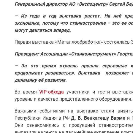
Генеральный директор АО «Экспоцентр» Сергей Бе
– Из года в год выставка растет. На ней пре
экономике, потому что станкостроение – это ее ос
могут двигаться вперед.
Первая выставка «Металлообработка» состоялась 3
Президент Ассоциации «Станкоинструмент» Георги
– За это время отрасль прошла серьезные ис
продолжает развиваться. Выставка позволяет о
динамику её развития.
Во время
VIP-обхода
участники и гости выставк
уровень и качество представленного оборудования.
Важными событиями на выставке стали визиты
Республики Индия в РФ
Д. Б. Венкатешу Варме
и
Они ознакомились с продукцией станкостроит
выразили надежду на дальнейшее укрепление конта