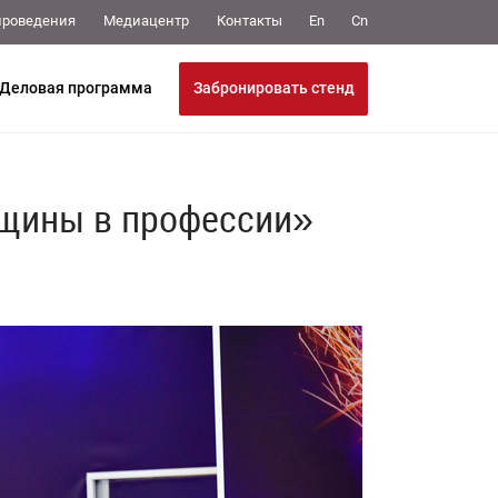
Медиацентр
Контакты
проведения
En
Cn
Забронировать стенд
Деловая программа
щины в профессии»