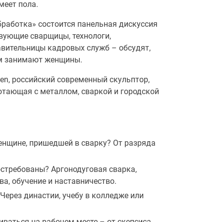
меет пола.
работка» состоится панельная дискуссия
вующие сварщицы, технологи,
авительницы кадровых служб – обсудят,
ем занимают женщины.
en, российский современный скульптор,
отающая с металлом, сваркой и городской
нщине, пришедшей в сварку? От разряда
стребованы? Аргонодуговая сварка,
а, обучение и наставничество.
Через династии, учебу в колледже или
иваться на рабочем месте – от скепсиса