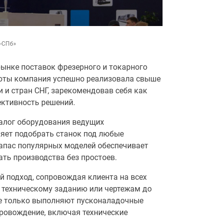
-СПб»
ынке поставок фрезерного и токарного
аботы компания успешно реализовала свыше
и и стран СНГ, зарекомендовав себя как
ективность решений.
алог оборудования ведущих
ляет подобрать станок под любые
апас популярных моделей обеспечивает
ть производства без простоев.
 подход, сопровождая клиента на всех
о техническому заданию или чертежам до
не только выполняют пусконаладочные
провождение, включая технические