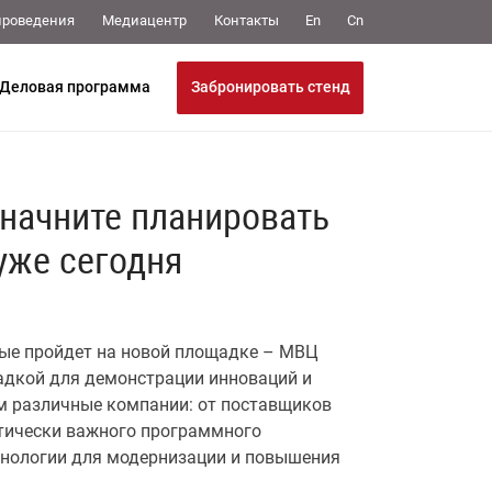
Медиацентр
Контакты
проведения
En
Cn
Забронировать стенд
Деловая программа
начните планировать
уже сегодня
вые пройдет на новой площадке – МВЦ
щадкой для демонстрации инноваций и
м различные компании: от поставщиков
итически важного программного
хнологии для модернизации и повышения