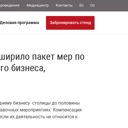
Медиацентр
Контакты
проведения
En
Cn
Забронировать стенд
Деловая программа
ширило пакет мер по
го бизнеса,
днему бизнесу столицы до половины
ставочных мероприятиях. Компенсация
сли их деятельность не относится к