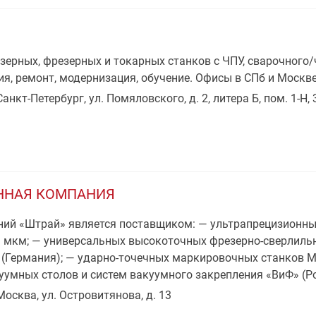
ерных, фрезерных и токарных станков с ЧПУ, сварочного
ия, ремонт, модернизация, обучение. Офисы в СПб и Москве
Санкт-Петербург, ул. Помяловского, д. 2, литера Б, пом. 1-Н, 
ННАЯ КОМПАНИЯ
ний «Штрай» является поставщиком: — ультрапрецизионн
1 мкм; — универсальных высокоточных фрезерно-сверлильн
(Германия); — ударно-точечных маркировочных станков M
умных столов и систем вакуумного закрепления «ВиФ» (Ро
 Москва, ул. Островитянова, д. 13