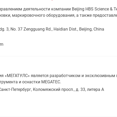
авлением деятельности компании Beijing HBS Science & Tec
ровки, маркировочного оборудования, а также предоставл
ldg. 3, No. 37 Zengguang Rd., Haidian Dist., Beijing, China
om
я «МЕГАТУЛС» является разработчиком и эксклюзивным 
трумента и оснастки MEGATEC.
 Санкт-Петербург, Коломяжский просп., д. 33, литера А