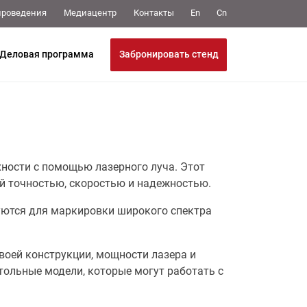
Медиацентр
Контакты
проведения
En
Cn
Забронировать стенд
Деловая программа
хности с помощью лазерного луча. Этот
й точностью, скоростью и надежностью.
уются для маркировки широкого спектра
воей конструкции, мощности лазера и
тольные модели, которые могут работать с