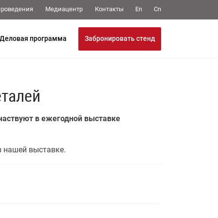
Медиацентр
Контакты
проведения
En
Cn
Забронировать стенд
Деловая программа
еталей
частвуют в ежегодной выставке
в нашей выставке.