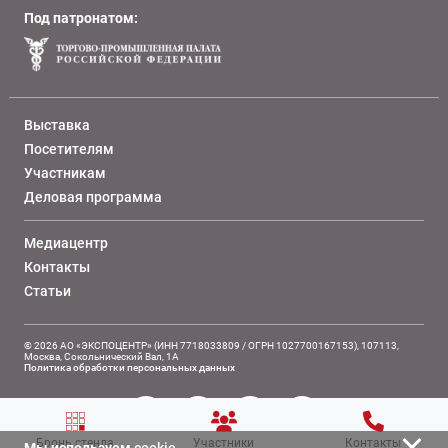
Под патронатом:
Выставка
Посетителям
Участникам
Деловая программа
Медиацентр
Контакты
Статьи
© 2026 АО «ЭКСПОЦЕНТР» (ИНН 7718033809 / ОГРН 1027700167153), 107113,
Москва, Сокольнический Вал, 1А
Политика обработки персональных данных
Бронь стенда
Участники
Контакты
Мы используем
cookie
.