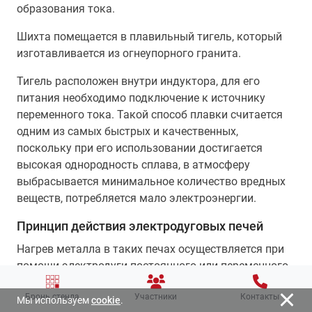
образования тока.
Шихта помещается в плавильный тигель, который
изготавливается из огнеупорного гранита.
Тигель расположен внутри индуктора, для его
питания необходимо подключение к источнику
переменного тока. Такой способ плавки считается
одним из самых быстрых и качественных,
поскольку при его использовании достигается
высокая однородность сплава, в атмосферу
выбрасывается минимальное количество вредных
веществ, потребляется мало электроэнергии.
Принцип действия электродуговых печей
Нагрев металла в таких печах осуществляется при
помощи электродуги постоянного или переменного
тока.
Бронь стенда
Участники
Контакты
Мы используем
cookie
.
Вместительность агрегатов – от 0.5 до 400 тонн, во